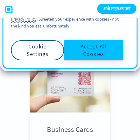
You can also find more information about cookies, our
अभी साइनअप करें
analytic activities and your rights in our
Cookie Policy
and
Privacy Policy
. Sweeten your experience with cookies - not
the kind you eat, unfortunately!
Scroll down
to see QR Code use
cases
Cookie
Accept All
Settings
Cookies
Business Cards