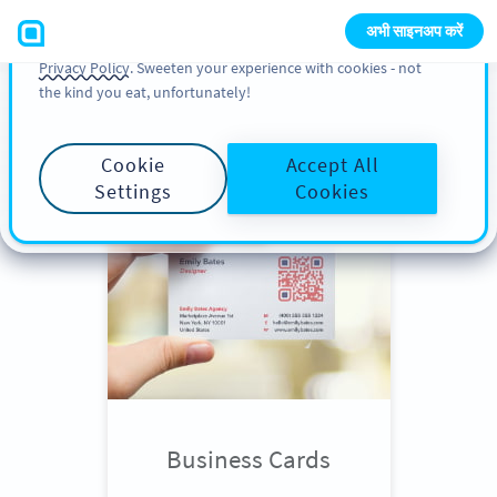
You can also find more information about cookies, our
अभी साइनअप करें
analytic activities and your rights in our
Cookie Policy
and
Privacy Policy
. Sweeten your experience with cookies - not
the kind you eat, unfortunately!
Scroll down
to see QR Code use
cases
Cookie
Accept All
Settings
Cookies
Business Cards