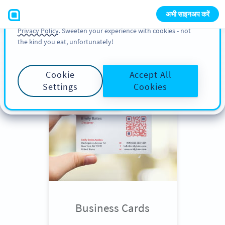
You can also find more information about cookies, our
अभी साइनअप करें
analytic activities and your rights in our
Cookie Policy
and
Privacy Policy
. Sweeten your experience with cookies - not
the kind you eat, unfortunately!
Scroll down
to see QR Code use
cases
Cookie
Accept All
Settings
Cookies
Business Cards